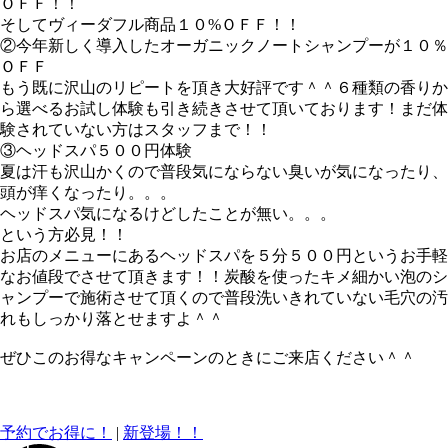
ＯＦＦ！！
そして
ヴィーダフル
商品
１０%ＯＦＦ！！
②今年新しく導入した
オーガニックノートシャンプー
が
１０％
ＯＦＦ
もう既に沢山のリピートを頂き大好評です＾＾６種類の香りか
ら選べるお試し体験も引き続きさせて頂いております！まだ体
験されていない方はスタッフまで！！
③ヘッドスパ
５００円
体験
夏は汗も沢山かくので普段気にならない臭いが気になったり、
頭が痒くなったり。。。
ヘッドスパ気になるけどしたことが無い。。。
という方
必見！！
お店のメニューにあるヘッドスパを５分５００円というお手軽
なお値段でさせて頂きます！！炭酸を使ったキメ細かい泡のシ
ャンプーで施術させて頂くので普段洗いきれていない毛穴の汚
れもしっかり落とせますよ＾＾
ぜひこのお得なキャンペーンのときにご来店ください＾＾
予約でお得に！
|
新登場！！